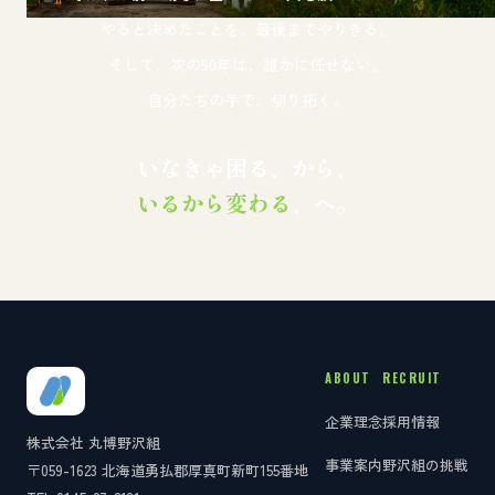
やると決めたことを、最後までやりきる。
そして、次の50年は、誰かに任せない。
自分たちの手で、切り拓く。
いなきゃ困る、から、
いるから変わる
、へ。
ABOUT
RECRUIT
企業理念
採用情報
株式会社 丸博野沢組
事業案内
野沢組の挑戦
〒059-1623 北海道勇払郡厚真町新町155番地