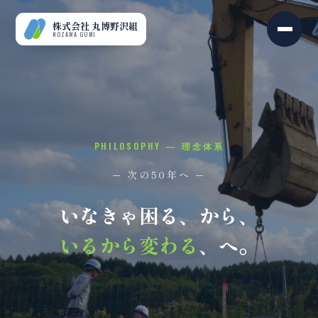
株式会社 丸博野沢組
NOZAWA GUMI
PHILOSOPHY — 理念体系
─ 次の50年へ ─
いなきゃ困る、から、
いるから変わる
、へ。